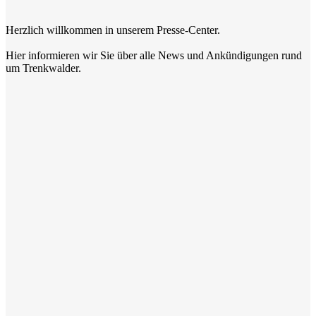
Herzlich willkommen in unserem Presse-Center.
Hier informieren wir Sie über alle News und Ankündigungen rund
um Trenkwalder.
Pressemitteilungen
Hier finden Sie unsere Pressemitteilungen
Pressemitteilungen
Blog & News
Sie möchten mehr von uns erfahren?
Lesen Sie gerne unseren Blog.
Blog
Social Media
Sie möchten auch künftig keine News mehr verpassen?
Folgen Sie uns auf unseren Social Media Kanälen.