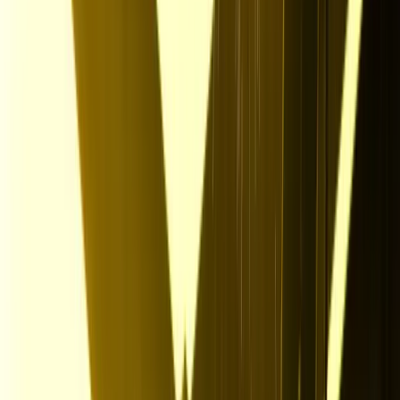
Vom Gesuchten
zum Suchenden
Für digitale Nomaden
und Reiseliebhaber
Für zukünftige Denker, Designer und kluge Köpfe
Für motivierte
Überflieger und Helden
Für Anpacker, Durchstarter und Möglichmacher