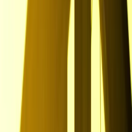
1.
Basisfragen beantworten
Direkt mit unserer KI-Assistenz LINA dein Talentprofil finalisieren