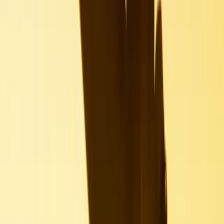
Jobs, den, der zu
0
500.000
Finde aus über
deinen Fähigkeiten passt.