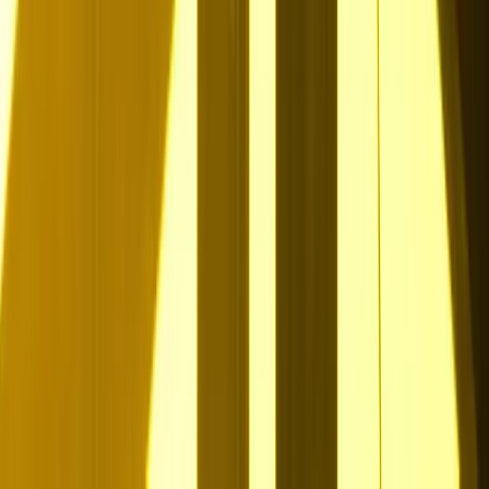
2.
Basisfragen beantworten
Direkt mit unserer KI-Assistenz LINA dein Talentprofil finalisieren