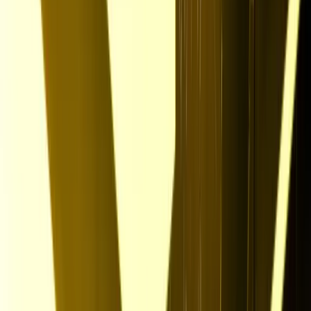
Für motivierte
Überflieger und Helden
Für Anpacker, Durchstarter und Möglichmacher
Für Organisationstalente, Experten und Teamplayer
Für Wertschöpfer, Familienmanager, Allrounder und Alltagshelden
Für Hände, die schaffen, Köpfe, die gestalten und Herzen, die
brennen.
Für Macher, Denker
und Erfinder