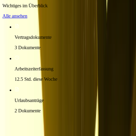
Wichtiges im Überblick
Für digitale Nomaden
Alle ansehen
und Reiseliebhaber
Vertragsdokumente
3 Dokumente
Arbeitszeiterfassung
Care-App
12.5 Std. diese Woche
Alles Wichtige an einem Ort
Urlaubsanträge
2 Dokumente