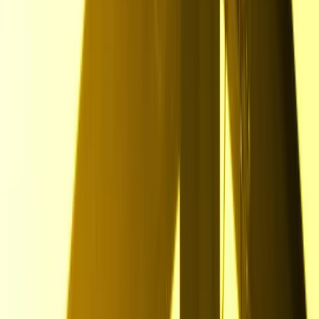
E-Mailadresse eingeben und direkt starten
Talentprofil in wenigen Minuten