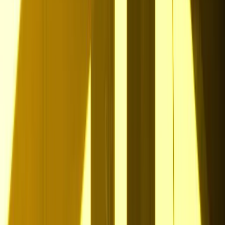
3.
1.
E-Mailadresse eingeben und direkt starten
Talentprofil in wenigen Minuten