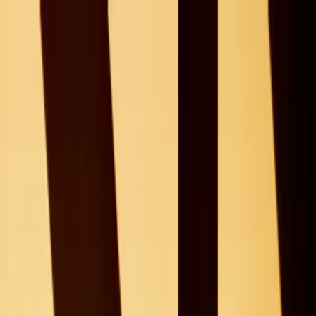
Für Kandidaten
Für Unternehmen
Über Uns
Deine
Talente.
Dein
Job.