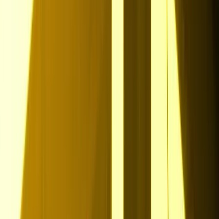
2.
Sofort matchen lassen
Laufend aktuell bleiben - Traumjobs erhalten