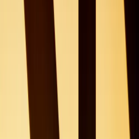
+20 km
Job finden
Loading...
Zeig uns, was du kannst – wir zeigen
dir, was zu dir passt!