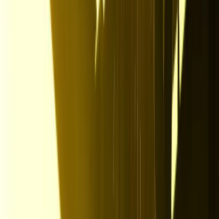
Für Organisationstalente, Experten und Teamplayer
Für Wertschöpfer, Familienmanager, Allrounder und Alltagshelden
Für Hände, die schaffen, Köpfe, die gestalten und Herzen, die
brennen.
Für Macher, Denker
und Erfinder
Vom Gesuchten
zum Suchenden