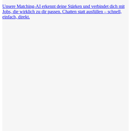
Unsere Matching-AI erkennt deine Stärken und verbindet dich mit
Jobs, die wirklich zu dir passen. Chatten statt ausfüllen – schnell,
einfach, direkt.