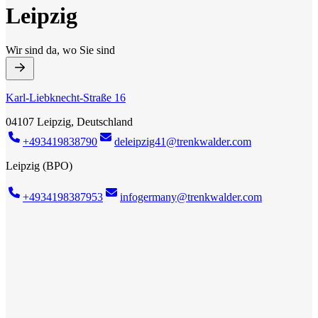
Leipzig
Wir sind da, wo Sie sind
Karl-Liebknecht-Straße 16
04107 Leipzig, Deutschland
+493419838790
deleipzig41@trenkwalder.com
Leipzig (BPO)
+4934198387953
infogermany@trenkwalder.com
Trenkwalder Leipzig
Neuer Job? Haben wir! Mit unserem breiten Netzwerk an Top-
Unternehmen in Ihrer Region haben wir für jeden das Richtige. Egal
ob Sie bereits Berufserfahrung haben oder gerade erst starten: wir