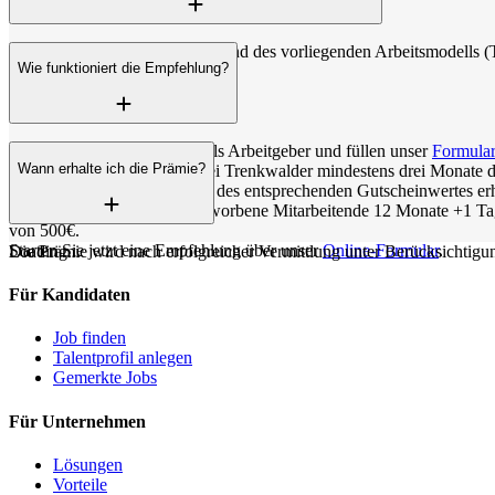
Die Höhe der Prämie wird anhand des vorliegenden Arbeitsmodells (Te
Wie funktioniert die Empfehlung?
Sie empfehlen Trenkwalder als Arbeitgeber und füllen unser
Formula
Wann erhalte ich die Prämie?
Ihre empfohlene Person ist bei Trenkwalder mindestens drei Monate 
Nach Prüfung und Eruierung des entsprechenden Gutscheinwertes erha
Und das Beste: Wenn der geworbene Mitarbeitende 12 Monate +1 Tag 
von 500€.
Starten Sie jetzt eine Empfehlung über unser
Online-Formular
.
Die Prämie wird nach erfolgreicher Vermittlung unter Berücksichtigu
Loading...
Für Kandidaten
Job finden
Talentprofil anlegen
Gemerkte Jobs
Für Unternehmen
Lösungen
Vorteile