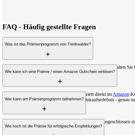
FAQ - Häufig gestellte Fragen
Was ist das Prämienprogramm von Trenkwalder?
Empfehlen Sie Freunde über das
Prämienprogramm
und erhalten Sie 
Wie kann ich eine Prämie / einen Amazon Gutschein einlösen?
Die Einlösung erfolgt schnell und unkompliziert direkt im
Amazon
-Ko
Wer kann am Prämienprogramm teilnehmen?
Benutzerfreundlichkeit bietet
Amazon
ein Einkaufserlebnis - genau n
Jeder Mitarbeitende, ehemalige Mitarbeitende, Fan (ausgeschlossen 
Wie hoch ist die Prämie für erfolgreiche Empfehlungen?
Prämienprogramm
einreichen.