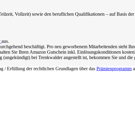
ilzeit, Vollzeit) sowie den beruflichen Qualifikationen – auf Basis d
r
aus.
durchgehend beschäftigt. Pro neu geworbenem Mitarbeitenden steht Ihn
lten Sie Ihren Amazon Gutschein inkl. Einlösungskonditionen kostenl
(ungekündigt) bei Trenkwalder angestellt ist, bekommen Sie und die
ng / Erfüllung der rechtlichen Grundlagen über das
Prämienprogramm
a