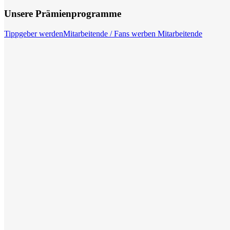
Unsere Prämienprogramme
Tippgeber werden
Mitarbeitende / Fans werben Mitarbeitende
MACHEN SIE DEN ERSTEN SCHRITT
Jetzt empfehlen
Job finden
Job-Empfehler werden
Jetzt Freu(n)de in den Berufs
Empfehlen Sie Trenkwalder an Freunde, Bekannte und Familie und 
Mehr Infos
EIN GUTSCHEIN - unzählige Möglichkeiten
Sie ha
Maximale Freiheit und Komfort beim Einlösen:
Amazon
Gutscheine
hin zu Büchern, Streaming und digitalen Services. Die Einlösung er
Markenvielfalt, schnellen Lieferung und bekannten Benutzerfreundl
Zu Amazon