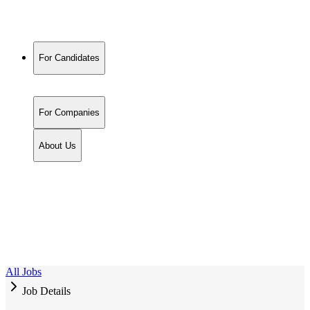
For Candidates
For Companies
About Us
All Jobs
Job Details