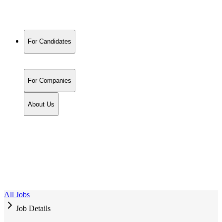
For Candidates
For Companies
About Us
All Jobs
Job Details