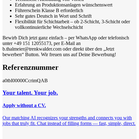
Erfahrung an Produktionsanlagen wünschenswert
Führerschein Klasse B erforderlich
Sehr gutes Deutsch in Wort und Schrift
Flexibilität für Schichtarbeit – ob 2-Schicht, 3-Schicht oder
vollkontinuierliche Wechselschicht
Bewirb Dich jetzt ganz einfach – per WhatsApp oder telefonisch
unter +49 151 12055173, per E-Mail an
b.thalmeier@trenkwalder.com oder direkt über den „Jetzt
bewerben“ Button. Wir freuen uns auf Deine Bewerbung!
Referenznummer
a0tbI00000CcrimQAB
Your talent. Your job.
Apply without a CV.
Our matching AI recognizes your strengths and connects you with
jobs that truly fit. Chat instead of filling forms — fast, simple, direct.