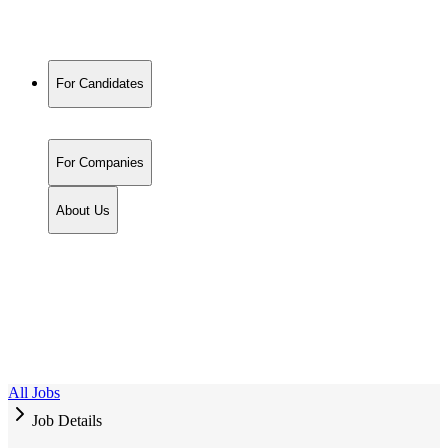
For Candidates
For Companies
About Us
All Jobs
Job Details