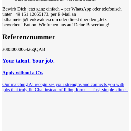
Bewirb Dich jetzt ganz einfach – per WhatsApp oder telefonisch
unter +49 151 12055173, per E-Mail an
b.thalmeier@trenkwalder.com oder direkt über den „Jetzt
bewerben“ Button. Wir freuen uns auf Deine Bewerbung!
Referenznummer
a0tbI00000Gl26qQAB
Your talent. Your job.
Apply without a CV.
Our matching AI recognizes your strengths and connects you with
jobs that truly fit. Chat instead of filling forms — fast, simple, direct.