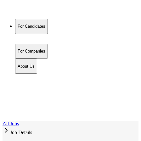
For Candidates
For Companies
About Us
All Jobs
Job Details