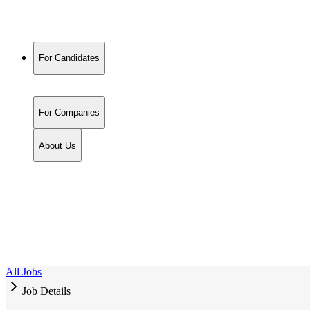
For Candidates
For Companies
About Us
All Jobs
Job Details