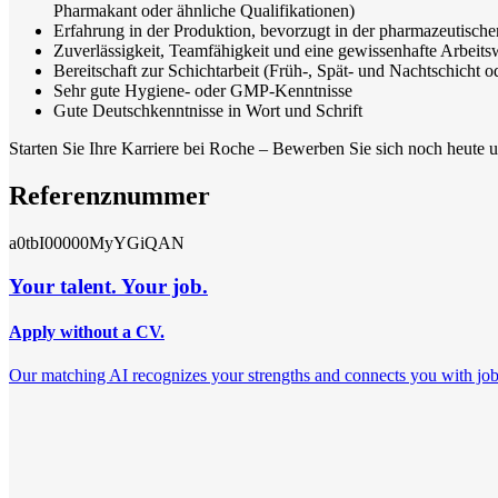
Pharmakant oder ähnliche Qualifikationen)
Erfahrung in der Produktion, bevorzugt in der pharmazeutische
Zuverlässigkeit, Teamfähigkeit und eine gewissenhafte Arbeits
Bereitschaft zur Schichtarbeit (Früh-, Spät- und Nachtschicht o
Sehr gute Hygiene- oder GMP-Kenntnisse
Gute Deutschkenntnisse in Wort und Schrift
Starten Sie Ihre Karriere bei Roche – Bewerben Sie sich noch heute 
Referenznummer
a0tbI00000MyYGiQAN
Your talent. Your job.
Apply without a CV.
Our matching AI recognizes your strengths and connects you with jobs th