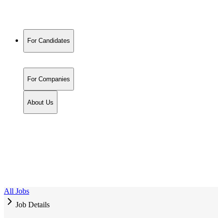
For Candidates
For Companies
About Us
All Jobs
Job Details